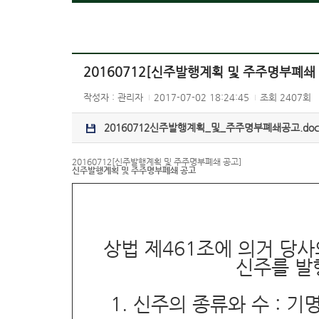
20160712[신주발행계획 및 주주명부폐쇄
작성자 : 관리자
2017-07-02 18:24:45
조회 2407회
20160712신주발행계획_및_주주명부폐쇄공고.doc
20160712[신주발행계획 및 주주명부폐쇄 공고]
신주발행계획
및
주주명부폐쇄
공고
상법
제
461
조에
의거
당사
신주를
발
1.
신주의
종류와
수
:
기