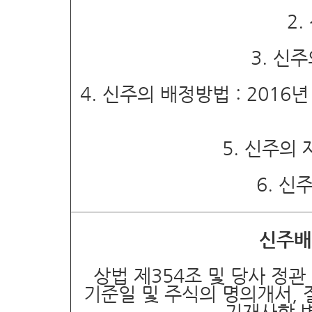
2.
3.
신주
4.
신주의
배정방법
: 2016
년
5.
신주의
6.
신
신주배
상법
제
354
조
및
당사
정관
기준일
및
주식의
명의개서
,
기재사항