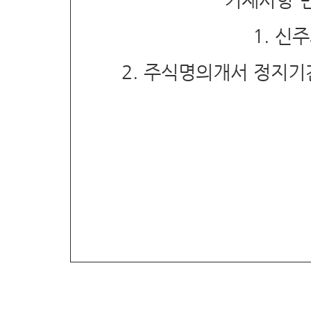
1.
신주
2.
주식명의개서
정지기